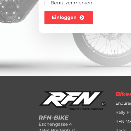
Benutzer merken
Einloggen
Bike
Endura
Rally P
RFN-BIKE
RFN M
Eschengasse 4
2384 Breitenfurt
Parts