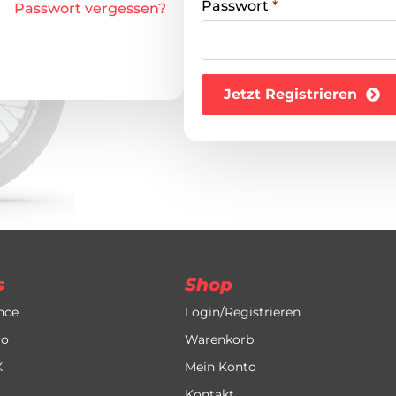
Passwort
*
Passwort vergessen?
Jetzt Registrieren
s
Shop
nce
Login/Registrieren
ro
Warenkorb
X
Mein Konto
Kontakt